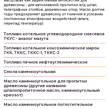
масштабах как эффективный антисептик для
древесины - для автоклавной пропитки ж/д шпал,
телеграфных столбов, деревянных опор. Масло долгие
годы предохраняет древесину от гниения в условиях
постоянных атмосферных воздействий (влага,
перепад температур)
Топливо котельное углеводородное смесевое
ТКУС - аналог мазута
Топливо котельное коксохимическое марок
ТКК, ТККС, ТККС-1, ТККС-2
Топливо печное нефтеуглехимическое
Смола каменноугольная
Масло каменноугольное для пропитки
древесины (другие названия:
шпалопропиточное масло, каменноугольный
креозот)
Масло каменноугольное поглотительное